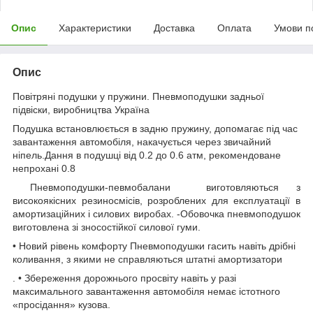
Опис
Характеристики
Доставка
Оплата
Умови п
Опис
Повітряні подушки у пружини. Пневмоподушки задньої
підвіски, виробництва Україна
Подушка встановлюється в задню пружину, допомагає під час
завантаження автомобіля, накачується через звичайний
ніпель.Дання в подушці від 0.2 до 0.6 атм, рекомендоване
непрохані 0.8
Пневмоподушки-певмобалани виготовляються з
високоякісних резиносмісів, розроблених для експлуатації в
амортизаційних і силових виробах. -Обовочка пневмоподушок
виготовлена зі зносостійкої силової гуми.
• Новий рівень комфорту Пневмоподушки гасить навіть дрібні
коливання, з якими не справляються штатні амортизатори
. • Збереження дорожнього просвіту навіть у разі
максимального завантаження автомобіля немає істотного
«просідання» кузова.