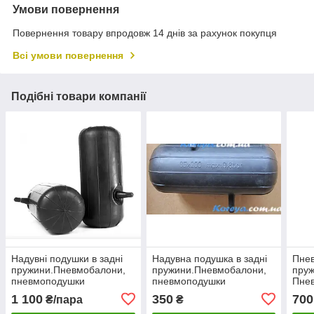
Умови повернення
Повернення товару впродовж 14 днів за рахунок покупця
Всі умови повернення
Подібні товари компанії
Надувні подушки в задні
Надувна подушка в задні
Пнев
пружини.Пневмобалони,
пружини.Пневмобалони,
пруж
пневмоподушки
пневмоподушки
Пне
Мерседес, Ланос Пікап,
Мерседес, Ланос, Сенс,
підс
1 100
350
700
₴/пара
₴
ВАЗ, Рено.
ВАЗ. Рено.
85