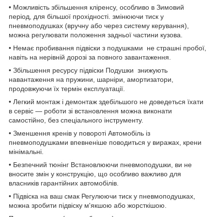
• Можливість збільшення кліренсу, особливо в Зимовий
період, для більшої прохідності. змінюючи тиск у
пневмоподушках (вручну або через систему керування),
можна регулювати положення задньої частини кузова.
• Немає пробивання підвіски з подушками не страшні пробої,
навіть на нерівній дорозі за повного завантаження.
• Збільшення ресурсу підвіски Подушки знижують
навантаження на пружини, шарніри, амортизатори,
продовжуючи їх термін експлуатації.
• Легкий монтаж і демонтаж здебільшого не доведеться їхати
в сервіс — роботи зі встановлення можна виконати
самостійно, без спеціального інструменту.
• Зменшення кренів у повороті Автомобіль із
пневмоподушками впевненіше поводиться у виражах, крени
мінімальні.
• Безпечний тюнінг Встановлюючи пневмоподушки, ви не
вносите змін у конструкцію, що особливо важливо для
власників гарантійних автомобілів.
• Підвіска на ваш смак Регулюючи тиск у пневмоподушках,
можна зробити підвіску м'якшою або жорсткішою.