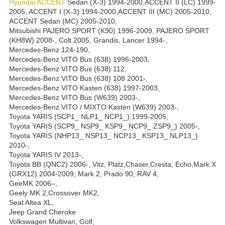
Hyundai
ACCENT
Sedan (X-3) 1994-2000,ACCENT II (LC) 1999-
2005, ACCENT I (X-3) 1994-2000,ACCENT III (MC) 2005-2010,
ACCENT Sedan (MC) 2005-2010,
Mitsubishi PAJERO SPORT (K90) 1996-2009, PAJERO SPORT
(KH8W) 2008-, Colt 2005, Grandis, Lancer 1994-,
Mercedes-Benz 124-190,
Mercedes-Benz VITO Bus (638) 1996-2003,
Mercedes-Benz VITO Bus (638) 112,
Mercedes-Benz VITO Bus (638) 108 2001-,
Mercedes-Benz VITO Kasten (638) 1997-2003,
Mercedes-Benz VITO Bus (W639) 2003-,
Mercedes-Benz VITO / MIXTO Kasten (W639) 2003-,
Toyota YARIS (SCP1_ NLP1_ NCP1_) 1999-2005,
Toyota YARIS (SCP9_ NSP9_ KSP9_ NCP9_ ZSP9_) 2005-,
Toyota YARIS (NHP13_ NSP13_ NCP13_ KSP13_ NLP13_)
2010-,
Toyota YARIS IV 2013-,
Toyota BB (QNC2) 2006-, Vitz, Platz,Chaser,Cresta, Echo,Mark X
(GRX12) 2004-2009, Mark 2, Prado 90, RAV 4,
GeeMK 2006–,
Geely MK 2,Crossover MK2,
Seat Altea XL,
Jeep Grand Cheroke
Volkswagen Multivan, Golf,