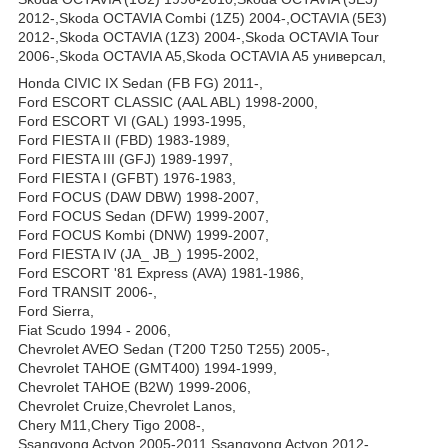
2012-,Skoda OCTAVIA Combi (1Z5) 2004-,OCTAVIA (5E3)
2012-,Skoda OCTAVIA (1Z3) 2004-,Skoda OCTAVIA Tour
2006-,Skoda OCTAVIA А5,Skoda OCTAVIA А5 универсал,
Honda CIVIC IX Sedan (FB FG) 2011-,
Ford ESCORT CLASSIC (AAL ABL) 1998-2000,
Ford ESCORT VI (GAL) 1993-1995,
Ford FIESTA II (FBD) 1983-1989,
Ford FIESTA III (GFJ) 1989-1997,
Ford FIESTA I (GFBT) 1976-1983,
Ford FOCUS (DAW DBW) 1998-2007,
Ford FOCUS Sedan (DFW) 1999-2007,
Ford FOCUS Kombi (DNW) 1999-2007,
Ford FIESTA IV (JA_ JB_) 1995-2002,
Ford ESCORT '81 Express (AVA) 1981-1986,
Ford TRANSIT 2006-,
Ford Sierra,
Fiat Scudo 1994 - 2006,
Chevrolet AVEO Sedan (Т200 T250 T255) 2005-,
Chevrolet TAHOE (GMT400) 1994-1999,
Chevrolet TAHOE (B2W) 1999-2006,
Chevrolet Cruize,Chevrolet Lanos,
Chery M11,Chery Tigo 2008-,
Ssangyong Actyon 2005-2011,Ssangyong Actyon 2012-,