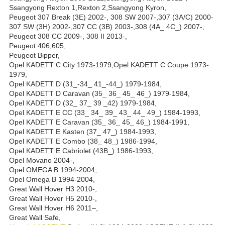
Ssangyong Rexton 1,Rexton 2,Ssangyong Kyron,
Peugeot 307 Break (3E) 2002-, 308 SW 2007-,307 (3A/C) 2000-
307 SW (3H) 2002-,307 CC (3B) 2003-,308 (4A_ 4C_) 2007-,
Peugeot 308 CC 2009-, 308 II 2013-,
Peugeot 406,605,
Peugeot Bipper,
Opel KADETT C City 1973-1979,Opel KADETT C Coupe 1973-
1979,
Opel KADETT D (31_-34_ 41_-44_) 1979-1984,
Opel KADETT D Caravan (35_ 36_ 45_ 46_) 1979-1984,
Opel KADETT D (32_ 37_ 39 _42) 1979-1984,
Opel KADETT E CC (33_ 34_ 39_ 43_ 44_ 49_) 1984-1993,
Opel KADETT E Caravan (35_ 36_ 45_ 46_) 1984-1991,
Opel KADETT E Kasten (37_ 47_) 1984-1993,
Opel KADETT E Combo (38_ 48_) 1986-1994,
Opel KADETT E Cabriolet (43B_) 1986-1993,
Opel Movano 2004-,
Opel OMEGA B 1994-2004,
Opel Omega B 1994-2004,
Great Wall Hover H3 2010-,
Great Wall Hover H5 2010-,
Great Wall Hover H6 2011–,
Great Wall Safe,