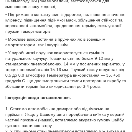
Пневмоподушки (пневмобалони) застосовуються для
зменшення зносу ходової,
• Підтримання контакту шин із дорогою, поліпшення значення
кліренсу, підвищення підіймкої маси, збільшення стійкості та
керованості автомобіля, продовження терміну експлуатації
пружин і амортизаторів.
• Можливе використання в пружинах як із зовнішнім
амортизатором, так і внутрішнім
• У виробництві подушок використовується суміш із
натурального каучуку. Товщина стін по бокам 9-12 мм у
стандартних пневмобалонах, 14 мм у посилених варіантах, у
торцях пневмобаланів 15-16 мм. Гнучкий тиск у подушках від
0,5 до 0.8 атмосфер Температура використання — 35, +50
градусів С. що дає змогу знизити темпи протирання виробу та
збільшити термін його використання до 3-4 років.
Інструкція щодо встановлення:
1. Ставимо автомобіль на домкрат або піднімаємо на
підіймачі. Якщо у Вашому авто передбачена виїмка у верхній
частині пружини (чашки), вставляємо акуратно гумову шайбу
вузькою частиною вгору.
2. У спущеному стані пневмобалон вставляємо між витками в