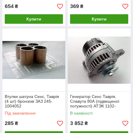
654
369
₴
₴
Купити
Купити
Втулки шатуна Сенс, Таврія
Генератор Сенс Таврія,
(4 шт) бронзові ЗАЗ 245-
Славута 80А (підвищеної
1004052
потужності) АТЭК 1102-
3701010-80А
Під замовлення
В наявності
285
3 852
₴
₴