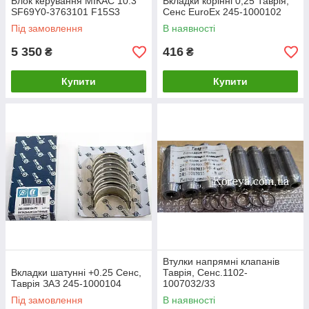
Блок керування МІКАС 10.3
Вкладки корінні 0,25 Таврія,
SF69Y0-3763101 F15S3
Сенс EuroEx 245-1000102
Під замовлення
В наявності
5 350
416
₴
₴
Купити
Купити
Втулки напрямні клапанів
Вкладки шатунні +0.25 Сенс,
Таврія, Сенс.1102-
Таврія ЗАЗ 245-1000104
1007032/33
Під замовлення
В наявності