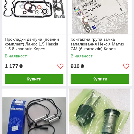
Прокладки двигуна (повний
Контактна група замка
комплект) Ланос 1,5 Нексія
запалювання Нексія Матиз
1.5 8 клапанів Корея.
GM (6 контактів) Корея
93740202
96178523
В наявності
В наявності
1 177
910
₴
₴
Купити
Купити