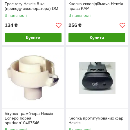
Трос газу Нексія 8 кл
Кнопка склопідіймача Нексія
(приводу акселератора) DM
права KAP
В наявності
В наявності
134
256
₴
₴
Купити
Купити
Бігунок трамблера Нексія
Есперо Корея
Кнопка протитумованих фар
оригінал10467546
Нексія
В наявності
В наявності