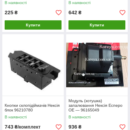
В наявності
В наявності
225
642
₴
₴
Купити
Купити
Модуль (котушка)
Кнопки склопідіймачів Нексія
запалювання Нексія Есперо
блок 96210780
OE — 96165049
В наявності
В наявності
743
936
₴/комплект
₴