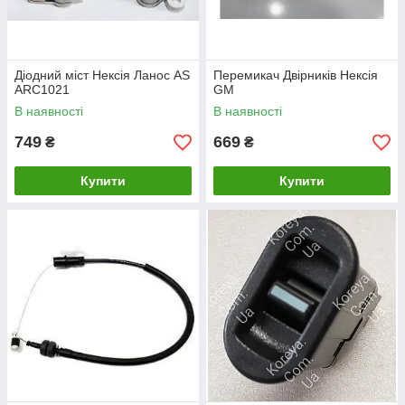
Діодний міст Нексія Ланос AS
Перемикач Двірників Нексія
ARC1021
GM
В наявності
В наявності
749
669
₴
₴
Купити
Купити