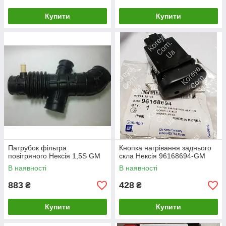
Купити
Купити
Патрубок фільтра
Кнопка нагрівання заднього
повітряного Нексія 1,5S GM
скла Нексія 96168694-GM
В наявності
В наявності
883
428
₴
₴
Купити
Купити