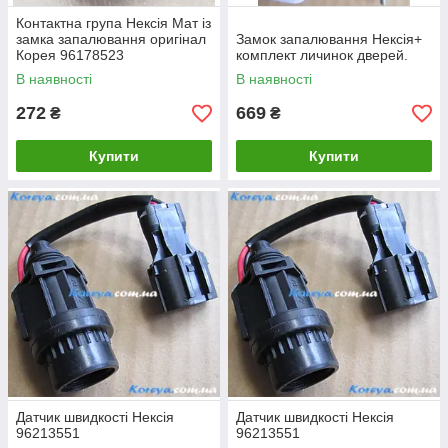
Контактна група Нексія Мат із
замка запалювання оригінал
Замок запалювання Нексія+
Корея 96178523
комплект личинок дверей.
В наявності
В наявності
272
669
₴
₴
Купити
Купити
Датчик швидкості Нексія
Датчик швидкості Нексія
96213551
96213551