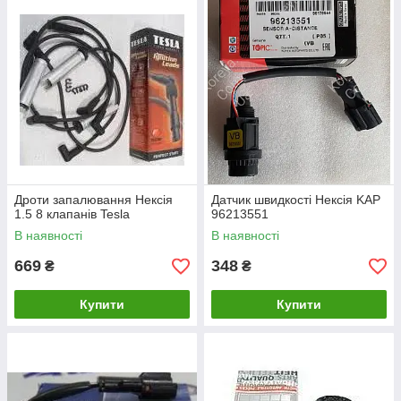
Дроти запалювання Нексія
Датчик швидкості Нексія KAP
1.5 8 клапанів Tesla
96213551
В наявності
В наявності
669
348
₴
₴
Купити
Купити