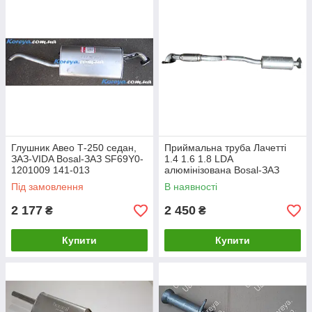
що ЗАЗ освоїв власне виробництво випускної системи
спільно з компанією Bosal, що дало можливість налагодити
виробництво вихлопних систем для автомобілів Таврія, Сенс,
Ланос, ЗАЗ Віда (Шевроле Авео), ЗАЗ Форза.
Глушник Авео Т-250 седан,
Приймальна труба Лачетті
ЗАЗ-VIDA Bosal-ЗАЗ SF69Y0-
1.4 1.6 1.8 LDA
1201009 141-013
алюмінізована Bosal-ЗАЗ
279-471L-01 (під лямбда
Під замовлення
В наявності
зонд)
2 177
2 450
₴
₴
Купити
Купити