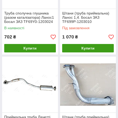
Труба сполучна глушника
Штани (труба приймальна)
(разом каталізатора) Ланос1
Ланос 1,4. Босал ЗАЗ
Босал ЗАЗ TF69Y0-1203024
TF699P-1203010
В наявності
Під замовлення
702
1 070
₴
₴
Купити
Купити
Приймальна труба Лачетті
Штани (труба приймальна)