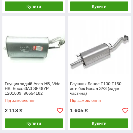
Купити
Купити
Глущик задній Авео HB, Vida
Глушник Ланос T100 T150
HB. БосалЗАЗ SF48YP-
хетчбек Босал ЗАЗ (задня
1201009, 96654182
частина)
Під замовлення
Під замовлення
2 113
1 605
₴
₴
Купити
Купити