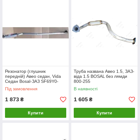
Резонатор (глушник
Труба названа Авео 1.5, ЗАЗ-
передній) Авео седан, Vida
віда 1.5 BOSAL без лямди
Седан Bosal-ЗАЗ SF69Y0-
800-255
1202009, 96536945
Під замовлення
В наявності
1 873
1 605
₴
₴
Купити
Купити