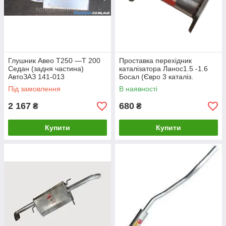
Глушник Авео T250 —T 200
Проставка перехідник
Седан (задня частина)
каталізатора Ланос1.5 -1.6
АвтоЗАЗ 141-013
Босал (Євро 3 каталіз.
вертикальний) — TF69Y0-
Під замовлення
В наявності
1206024
2 167
680
₴
₴
Купити
Купити