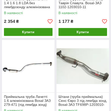
1.4 1.6 1.8 LDA без
Таврія Славута. Bosal-ЗАЗ
лямбдозонду алюмінізована
1102-1203010-11
Bosal ЗАЗ 279-471L
В наявності
В наявності
2 354
1 177
₴
₴
Купити
Купити
Приймальна труба Лачетті
Штани (труба приймальна)
1.6 алюмінізована Bosal ЗАЗ
Сенс Євро 3 під лямбда зонд,
279-471 (під лямбда зонд)
Bosal-ЗАЗ ТF698P-1203010-
без резонатора
10
В наявності
В наявності