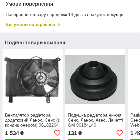
Умови повернення
Повернення товару впродовж 14 днів за рахунок покупця
Всі умови повернення
Подібні товари компанії
Вентилятор радіатора
Подушка радіатора нижня
Раді
додатковий Ланос, Сенс (з
Сенс, Ланос, Aвeo, Лачетті
Сенс
кондиціонером) 96182264
GM 96184140
Web
1 534
131
1 4
₴
₴