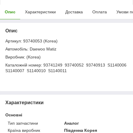
Опис
Характеристики
Доставка
Оплата
Умови п
Опис
Артикул: 93740053 (Korea)
Автомобіль: Daewoo Matiz
Виробник: (Korea)
Каталожній номер: 93741249 93740052 93740913 S1140006
S1140007 S1140010 S1140011
Характеристики
Основні
Тип запчастини
Аналог
Країна виробник
Південна Корея