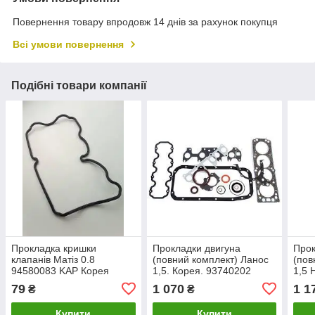
Повернення товару впродовж 14 днів за рахунок покупця
Всі умови повернення
Подібні товари компанії
Прокладка кришки
Прокладки двигуна
Прок
клапанів Матіз 0.8
(повний комплект) Ланос
(пов
94580083 KAP Корея
1,5. Корея. 93740202
1,5 
Коре
79
1 070
1 1
₴
₴
Купити
Купити