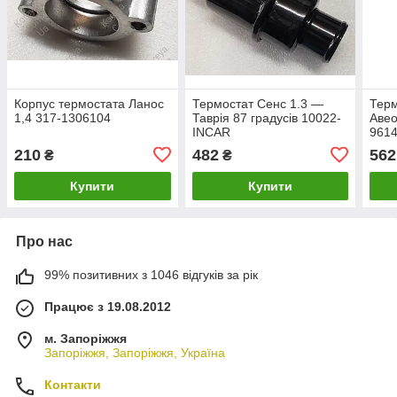
Корпус термостата Ланос
Термостат Сенс 1.3 —
Терм
1,4 317-1306104
Таврія 87 градусів 10022-
Авео
INCAR
961
210
482
562
₴
₴
Купити
Купити
Про нас
99% позитивних з 1046 відгуків за рік
Працює з 19.08.2012
м. Запоріжжя
Запоріжжя, Запоріжжя, Україна
Контакти