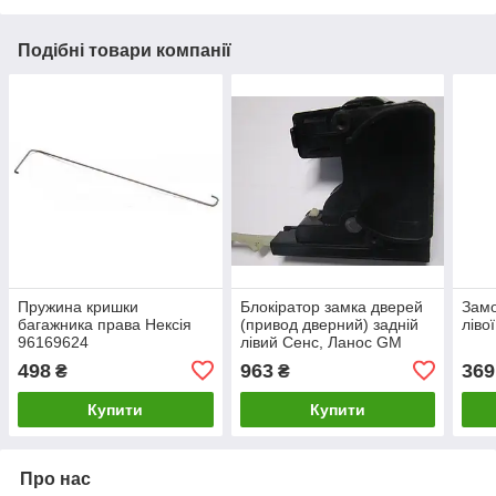
Подібні товари компанії
Пружина кришки
Блокіратор замка дверей
Замо
багажника права Нексія
(привод дверний) задній
ліво
96169624
лівий Сенс, Ланос GM
96229551
498
963
369
₴
₴
Купити
Купити
Про нас