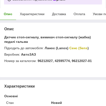
Опис
Характеристики
Доставка
Оплата
Умови п
Опис
Датчик стоп-сигналу, вимикач стоп-сигналу (жабка)
педалі гальма
Підходить до автомобіля:
Ланос (Lanos)
Сенс (Sens
)
Виробник:
АвтоЗАЗ
Номер за каталогом:
96212027, 42595774, 96212027-01
Характеристики
Основні
Стан
Новий