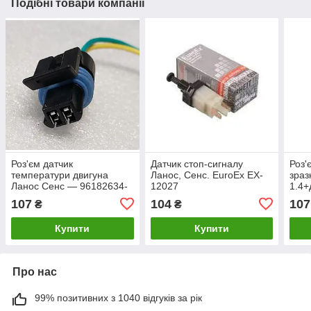
Подібні товари компанії
Роз'єм датчик
Датчик стоп-сигналу
Роз'
температури двигуна
Ланос, Сенс. EuroEx EX-
зраз
Ланос Сенс — 96182634-
12027
1.4+
02k
107
104
107
₴
₴
Купити
Купити
Про нас
99% позитивних з 1040 відгуків за рік