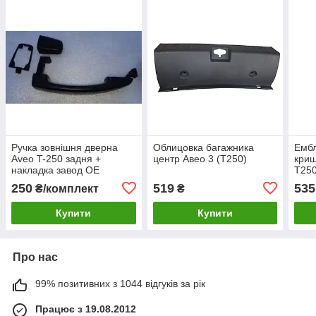
Ручка зовнішня дверна
Облицовка багажника
Ембл
Aveo T-250 задня +
центр Авео 3 (T250)
криш
накладка завод OE
T25
96468253
250
519
535
₴/комплект
₴
Купити
Купити
Про нас
99% позитивних з 1044 відгуків за рік
Працює з 19.08.2012