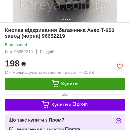
Кнопка відкривання багажника Aveo T-250
завод (чорна) 96652219
В наявності
Код: 96652219
Роздріб
198
₴
Мінімальна сума замовлення на сайті — 250 ₴
Купити
або
Купити з
Що таке купити з Пром?
Замовлення під захистом