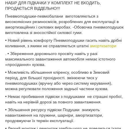
НАБІР ДЛЯ ПІДКАЧКИ У КОМПЛЕКТ НЕ ВХОДИТЬ,
ПРОДАЄТЬСЯ ВІДДЕЛЬНО!!!
Пневмоподушки-певмобалани виготовляються з
високоякісних резиносмісів, розроблених для експлуатації в
амортизаційних і силових виробах. -Обовочка пневмоподушок
виготовлена зі зносостійкої силової гуми.
• Новий рівень комфорту Пневмоподушки гасить навіть дрібні
коливання, з якими не справляються штатні
амортизатори
. • Збереження дорожнього просвіту навіть у разі
максимального завантаження автомобіля немає істотного
«просідання» кузова.
• Можливість збільшення кліренсу, особливо в Зимовий
період, для більшої прохідності. змінюючи тиск у
пневмоподушках (вручну або через систему керування),
можна регулювати положення задньої частини кузова.
• Немає пробивання підвіски з подушками не страшні пробої,
навіть на нерівній дорозі за повного завантаження.
• Збільшення ресурсу підвіски Подушки знижують
навантаження на пружини, шарніри, амортизатори,
продовжуючи їх термін експлуатації.
• Легкий монтаж і демонтаж здебільшого не доведеться їхати