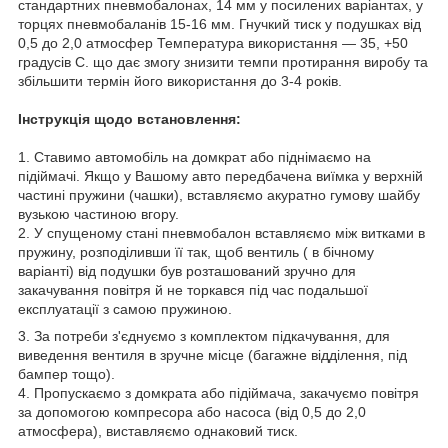
стандартних пневмобалонах, 14 мм у посилених варіантах, у
торцях пневмобаланів 15-16 мм. Гнучкий тиск у подушках від
0,5 до 2,0 атмосфер Температура використання — 35, +50
градусів С. що дає змогу знизити темпи протирання виробу та
збільшити термін його використання до 3-4 років.
Інструкція щодо встановлення:
1. Ставимо автомобіль на домкрат або піднімаємо на
підіймачі. Якщо у Вашому авто передбачена виїмка у верхній
частині пружини (чашки), вставляємо акуратно гумову шайбу
вузькою частиною вгору.
2. У спущеному стані пневмобалон вставляємо між витками в
пружину, розподіливши її так, щоб вентиль ( в бічному
варіанті) від подушки був розташований зручно для
закачування повітря й не торкався під час подальшої
експлуатації з самою пружиною.
3. За потреби з'єднуємо з комплектом підкачування, для
виведення вентиля в зручне місце (багажне відділення, під
бампер тощо).
4. Пропускаємо з домкрата або підіймача, закачуємо повітря
за допомогою компресора або насоса (від 0,5 до 2,0
атмосфера), виставляємо однаковий тиск.