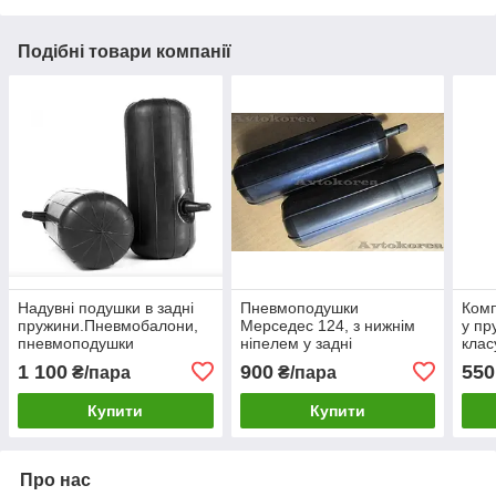
Подібні товари компанії
Надувні подушки в задні
Пневмоподушки
Ком
пружини.Пневмобалони,
Мерседес 124, з нижнім
у пр
пневмоподушки
ніпелем у задні
клас
Мерседес, Ланос Пікап,
пружини.Надувні
ніпе
1 100
900
550
₴/пара
₴/пара
ВАЗ, Рено.
підсилювачі пружин
Купити
Купити
Про нас