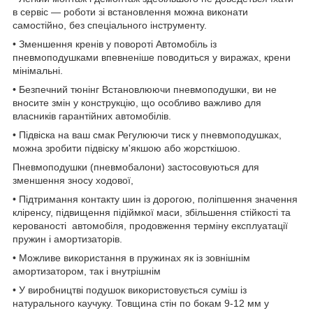
в сервіс — роботи зі встановлення можна виконати
самостійно, без спеціального інструменту.
• Зменшення кренів у повороті Автомобіль із
пневмоподушками впевненіше поводиться у виражах, крени
мінімальні.
• Безпечний тюнінг Встановлюючи пневмоподушки, ви не
вносите змін у конструкцію, що особливо важливо для
власників гарантійних автомобілів.
• Підвіска на ваш смак Регулюючи тиск у пневмоподушках,
можна зробити підвіску м'якшою або жорсткішою.
Пневмоподушки (пневмобалони) застосовуються для
зменшення зносу ходової,
• Підтримання контакту шин із дорогою, поліпшення значення
кліренсу, підвищення підіймкої маси, збільшення стійкості та
керованості автомобіля, продовження терміну експлуатації
пружин і амортизаторів.
• Можливе використання в пружинах як із зовнішнім
амортизатором, так і внутрішнім
• У виробництві подушок використовується суміш із
натурального каучуку. Товщина стін по бокам 9-12 мм у