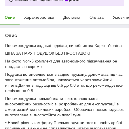
Опис
Характеристики
Доставка
Оплата
Умови п
Опис
Пневмоподушки задньої підвіски, виробництва Харків Україна.
ЦІНА ЗА ПАРУ ПОДУШОК БЕЗ ПРОСТАВОК!
На фото No4-5 комплект для автономного підкачування,он
продається окремо
Подушка встановлюється в задню пружину, допомагає під час
завантаження автомобіля, накачується через звичайний
ніпель.Дання в подушці від 0.6 до 0.8 атм, що рекомендується
непізнання 0.8 .
Пневмоподушки-певмобалани виготовляються з
високоякісних резиносмісів, розроблених для експлуатації в
амортизаційних і силових виробах. -Обовочка пневмоподушок
виготовлена зі зносостійкої силової гуми.
• Новий рівень комфорту Пневмоподушки гасить навіть дрібні
коливання, з якими не справляються штатні амортизатори