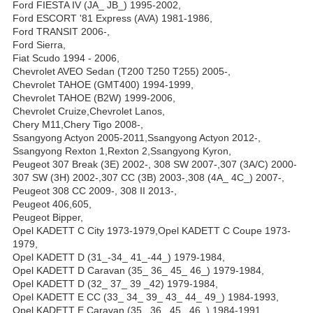
Ford FIESTA IV (JA_ JB_) 1995-2002,
Ford ESCORT '81 Express (AVA) 1981-1986,
Ford TRANSIT 2006-,
Ford Sierra,
Fiat Scudo 1994 - 2006,
Chevrolet AVEO Sedan (Т200 T250 T255) 2005-,
Chevrolet TAHOE (GMT400) 1994-1999,
Chevrolet TAHOE (B2W) 1999-2006,
Chevrolet Cruize,Chevrolet Lanos,
Chery M11,Chery Tigo 2008-,
Ssangyong Actyon 2005-2011,Ssangyong Actyon 2012-,
Ssangyong Rexton 1,Rexton 2,Ssangyong Kyron,
Peugeot 307 Break (3E) 2002-, 308 SW 2007-,307 (3A/C) 2000-
307 SW (3H) 2002-,307 CC (3B) 2003-,308 (4A_ 4C_) 2007-,
Peugeot 308 CC 2009-, 308 II 2013-,
Peugeot 406,605,
Peugeot Bipper,
Opel KADETT C City 1973-1979,Opel KADETT C Coupe 1973-
1979,
Opel KADETT D (31_-34_ 41_-44_) 1979-1984,
Opel KADETT D Caravan (35_ 36_ 45_ 46_) 1979-1984,
Opel KADETT D (32_ 37_ 39 _42) 1979-1984,
Opel KADETT E CC (33_ 34_ 39_ 43_ 44_ 49_) 1984-1993,
Opel KADETT E Caravan (35_ 36_ 45_ 46_) 1984-1991,