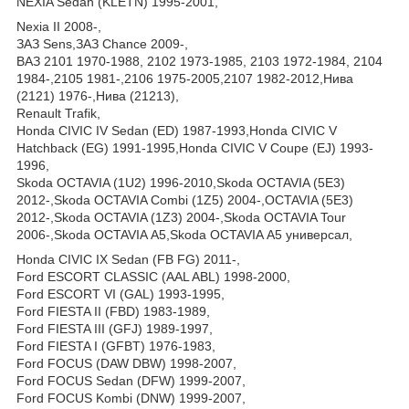
NEXIA Sedan (KLETN) 1995-2001,
Nexia II 2008-,
ЗАЗ Sens,ЗАЗ Chance 2009-,
ВАЗ 2101 1970-1988, 2102 1973-1985, 2103 1972-1984, 2104
1984-,2105 1981-,2106 1975-2005,2107 1982-2012,Нива
(2121) 1976-,Нива (21213),
Renault Trafik,
Honda CIVIC IV Sedan (ED) 1987-1993,Honda CIVIC V
Hatchback (EG) 1991-1995,Honda CIVIC V Coupe (EJ) 1993-
1996,
Skoda OCTAVIA (1U2) 1996-2010,Skoda OCTAVIA (5E3)
2012-,Skoda OCTAVIA Combi (1Z5) 2004-,OCTAVIA (5E3)
2012-,Skoda OCTAVIA (1Z3) 2004-,Skoda OCTAVIA Tour
2006-,Skoda OCTAVIA А5,Skoda OCTAVIA А5 универсал,
Honda CIVIC IX Sedan (FB FG) 2011-,
Ford ESCORT CLASSIC (AAL ABL) 1998-2000,
Ford ESCORT VI (GAL) 1993-1995,
Ford FIESTA II (FBD) 1983-1989,
Ford FIESTA III (GFJ) 1989-1997,
Ford FIESTA I (GFBT) 1976-1983,
Ford FOCUS (DAW DBW) 1998-2007,
Ford FOCUS Sedan (DFW) 1999-2007,
Ford FOCUS Kombi (DNW) 1999-2007,