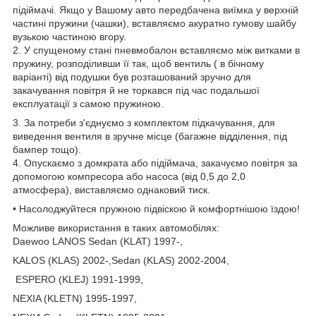
підіймачі. Якщо у Вашому авто передбачена виїмка у верхній
частині пружини (чашки), вставляємо акуратно гумову шайбу
вузькою частиною вгору.
2. У спущеному стані пневмобалон вставляємо між витками в
пружину, розподіливши її так, щоб вентиль ( в бічному
варіанті) від подушки був розташований зручно для
закачування повітря й не торкався під час подальшої
експлуатації з самою пружиною.
3. За потреби з'єднуємо з комплектом підкачування, для
виведення вентиля в зручне місце (багажне відділення, під
бампер тощо).
4. Опускаємо з домкрата або підіймача, закачуємо повітря за
допомогою компресора або насоса (від 0,5 до 2,0
атмосфера), виставляємо однаковий тиск.
• Насолоджуйтеся пружною підвіскою й комфортнішою їздою!
Можливе використання в таких автомобілях:
Daewoo LANOS Sedan (KLAT) 1997-,
KALOS (KLAS) 2002-,Sedan (KLAS) 2002-2004,
ESPERO (KLEJ) 1991-1999,
NEXIA (KLETN) 1995-1997,