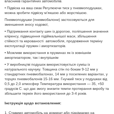
власників гарантійних автомобілів.
• Підвіска на ваш смак Регулюючи тиск у пневмоподушках,
можна зробити підвіску м'якшою або жорсткішою.
Пневмоподушки (пневмобалони) застосовуються для
зменшення зносу ходової,
• Підтримання контакту шин із дорогою, поліпшення значення
кліренсу, підвищення підіймальнішої маси, збільшення
стійкості та керованості автомобіля, продовження терміну
експлуатації пружин і амортизаторів.
• Можливе використання в пружинах як із зовнішнім
амортизатором, так і внутрішнім
• У виробництві подушок використовується суміш із
натурального каучуку. Товщина стін по бокам 9-12 мм у
стандартних пневмобалонах, 14 мм у посилених варіантах, у
торцях пневмобалонів 15-16 мм. Гнучкий тиск у подушках від
0,5 до 2,0 атмосфер Температура використання — 35, +50
градусів С. що дає змогу знизити темпи протирання виробу та
збільшити термін його використання до 3-4 років.
Інструкція щодо встановлення:
1. Ставимо автомобіль на домкрат або піднімаємо на