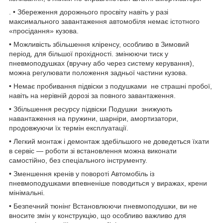
. • Збереження дорожнього просвіту навіть у разі
максимального завантаження автомобіля немає істотного
«просідання» кузова.
• Можливість збільшення кліренсу, особливо в Зимовий
період, для більшої прохідності. змінюючи тиск у
пневмоподушках (вручну або через систему керування),
можна регулювати положення задньої частини кузова.
• Немає пробивання підвіски з подушками не страшні пробої,
навіть на нерівній дорозі за повного завантаження.
• Збільшення ресурсу підвіски Подушки знижують
навантаження на пружини, шарніри, амортизатори,
продовжуючи їх термін експлуатації.
• Легкий монтаж і демонтаж здебільшого не доведеться їхати
в сервіс — роботи зі встановлення можна виконати
самостійно, без спеціального інструменту.
• Зменшення кренів у повороті Автомобіль із
пневмоподушками впевненіше поводиться у виражах, крени
мінімальні.
• Безпечний тюнінг Встановлюючи пневмоподушки, ви не
вносите змін у конструкцію, що особливо важливо для