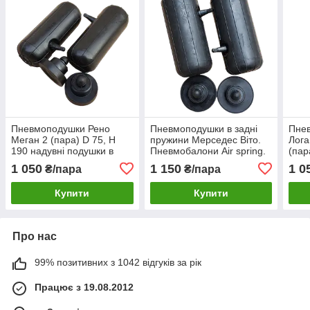
Пневмоподушки Рено
Пневмоподушки в задні
Пне
Меган 2 (пара) D 75, H
пружини Мерседес Віто.
Лога
190 надувні подушки в
Пневмобалони Air spring.
(пар
задні пружини Меган
поду
1 050
1 150
1 0
₴/пара
₴/пара
Лога
Купити
Купити
Про нас
99% позитивних з 1042 відгуків за рік
Працює з 19.08.2012