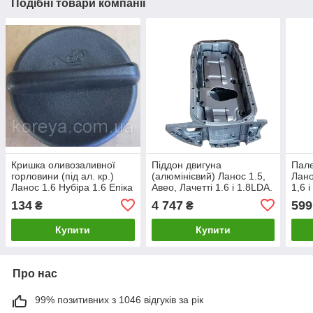
Подібні товари компанії
Кришка оливозаливної
Піддон двигуна
Пале
горловини (під ал. кр.)
(алюмінієвий) Ланос 1.5,
Лано
Ланос 1.6 Нубіра 1.6 Епіка
Авео, Лачетті 1.6 і 1.8LDA.
1,6 
ОЕ
GM 96481581
134
4 747
599
₴
₴
Купити
Купити
Про нас
99% позитивних з 1046 відгуків за рік