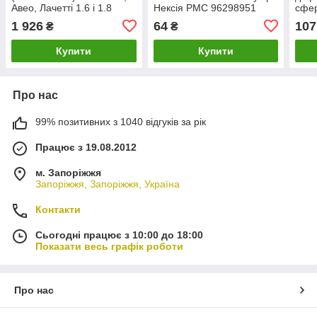
Авео, Лачетті 1.6 і 1.8
Нексія PMC 96298951
сфер
LDA. 96481581
Лаче
1 926
64
107
₴
₴
Нубі
Купити
Купити
Про нас
99% позитивних з 1040 відгуків за рік
Працює з 19.08.2012
м. Запоріжжя
Запоріжжя, Запоріжжя, Україна
Контакти
Сьогодні працює з 10:00 до 18:00
Показати весь графік роботи
Про нас