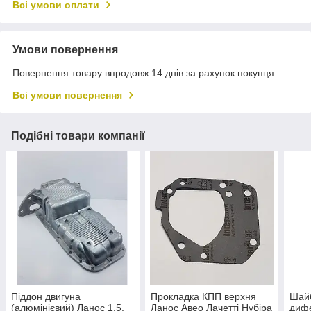
Всі умови оплати
Умови повернення
Повернення товару впродовж 14 днів за рахунок покупця
Всі умови повернення
Подібні товари компанії
Піддон двигуна
Прокладка КПП верхня
Шайб
(алюмінієвий) Ланос 1.5,
Ланос Авео Лачетті Нубіра
диф