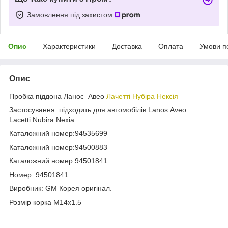
Замовлення під захистом
Опис
Характеристики
Доставка
Оплата
Умови п
Опис
Пробка піддона Ланос Авео
Лачетті
Нубіра
Нексія
Застосування: підходить для автомобілів Lanos Aveo
Lacetti Nubira Nexia
Каталожний номер:94535699
Каталожний номер:94500883
Каталожний номер:94501841
Номер: 94501841
Виробник: GM Корея оригінал.
Розмір корка M14x1.5