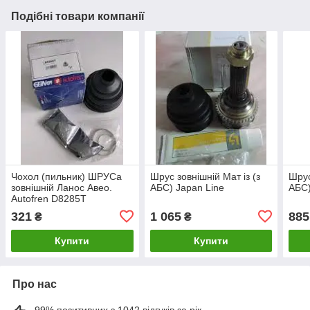
Подібні товари компанії
Чохол (пильник) ШРУСа
Шрус зовнішній Мат із (з
Шрус
зовнішній Ланос Авео.
АБС) Japan Line
АБС)
Autofren D8285T
321
1 065
885
₴
₴
Купити
Купити
Про нас
99% позитивних з 1042 відгуків за рік