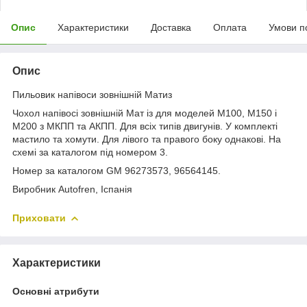
Опис
Характеристики
Доставка
Оплата
Умови п
Опис
Пильовик напівоси зовнішній Матиз
Чохол напівосі зовнішній Мат із для моделей М100, М150 і
М200 з МКПП та АКПП. Для всіх типів двигунів. У комплекті
мастило та хомути. Для лівого та правого боку однакові. На
схемі за каталогом під номером 3.
Номер за каталогом GM 96273573, 96564145.
Виробник Autofren, Іспанія
Приховати
Характеристики
Основні атрибути