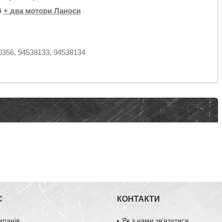
й
+ два мотори Ланоси
0356, 94538133, 94538134
С
КОНТАКТИ
мпанія
Як з нами звʼязатися