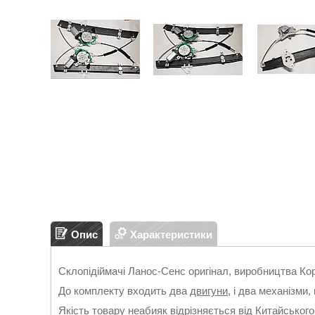
Опис
Характеристики
Склопідіймачі Ланос-Сенс оригінал, виробництва К
До комплекту входить два
двигуни
, і два механізми
Якість товару неабияк відрізняється від Китайськог