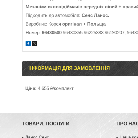
Механізм склопідіймачів передніх лівий + прави
Підходить до автомобіля:
Сенс Ланос.
Виробник: Корея
оригінал + Польща
Номер:
96430500
96430355 96225383 96190207, 9643
ІНФОРМАЦІЯ ДЛЯ ЗАМОВЛЕННЯ
Ціна:
4 655 ₴/комплект
ТОВАРИ, ПОСЛУГИ
ПРО НА
Ланос Сенс
Наша ко