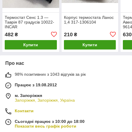
Термостат Сенс 1.3 —
Корпус термостата Ланос
Терм
Таврія 87 градусів 10022-
1,4 317-1306104
Авео
INCAR
961
482
210
630
₴
₴
Купити
Купити
Про нас
98% позитивних з 1043 відгуків за рік
Працює з 19.08.2012
м. Запоріжжя
Запоріжжя, Запоріжжя, Україна
Контакти
Сьогодні працює з 10:00 до 18:00
Показати весь графік роботи