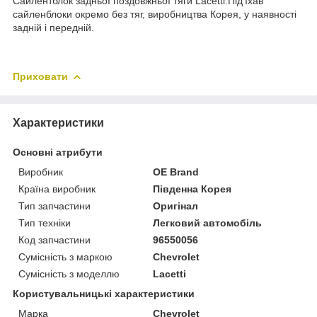
Сайлентблок задньої поздовжньої тяги Lacetti.Під'їхав
сайленблоки окремо без тяг, виробництва Корея, у наявності
задній і передній.
Приховати
Характеристики
Основні атрибути
Виробник
OE Brand
Країна виробник
Південна Корея
Тип запчастини
Оригінал
Тип техніки
Легковий автомобіль
Код запчастини
96550056
Сумісність з маркою
Chevrolet
Сумісність з моделлю
Lacetti
Користувальницькі характеристики
Марка
Chevrolet