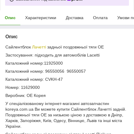
Опис
Характеристики
Доставка
Оплата
Умови п
Опис
Сайлентблок
Лачетті
задньої поздовжньої тяги OE
Застосування: підходить для автомобілів Lacetti
Каталожний номер:11925000
Каталожний номер: 96550056 96550057
Каталожний номер: CVKH-47
Номер: 11629000
Виробник: OE Корея
У спеціалізованому інтернет-магазині автозапчастин
koreya.com.ua Ви можете купити Сайлентблок Лачетті задній.
Поздовжньої тяги OE за низькою ціною з доставкою в Дніпр,
Харків, Запоріжжя, Київ, Одесу, Вінницю, Львів та інші міста
України.