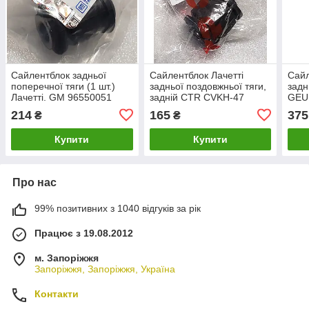
Сайлентблок задньої
Сайлентблок Лачетті
Сайл
поперечної тяги (1 шт.)
задньої поздовжньої тяги,
задн
Лачетті. GM 96550051
задній CTR CVKH-47
GEU
214
165
375
₴
₴
Купити
Купити
Про нас
99% позитивних з 1040 відгуків за рік
Працює з 19.08.2012
м. Запоріжжя
Запоріжжя, Запоріжжя, Україна
Контакти