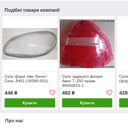
Подібні товари компанії
Скло фари ліве Ланос-
Скло заднього фонря
Скло
Сенс JH01-LNS96-001L
Авео Т-250 праве
(фар
96650615-1
446
492
428
₴
₴
Купити
Купити
Про нас