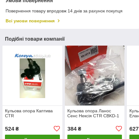
Умови повернення
Повернення товару впродовж 14 днів за рахунок покупця
Всі умови повернення
Подібні товари компанії
Кульова опора Каптива
Кульова опора Ланос
Куль
CTR
Сенс Нексія CTR CBKD-1
Ела
524
384
627
₴
₴