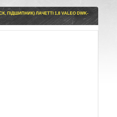
К, ПІДШИПНИК) ЛАЧЕТТІ 1,8 VALEO DWK-