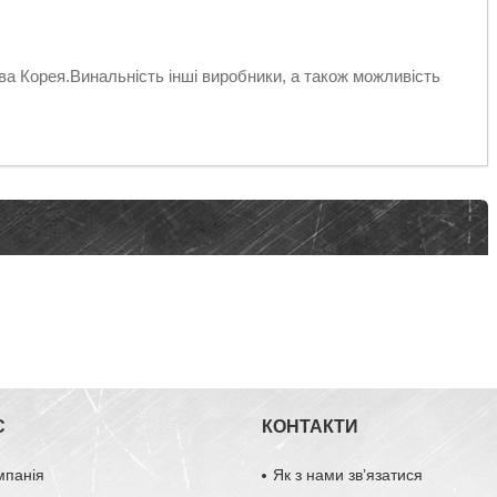
ва Корея.Винальність інші виробники, а також можливість
С
КОНТАКТИ
мпанія
Як з нами звʼязатися