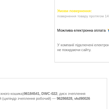
повернення товару протягом 14
У компанії підключені електро
не покидаючи сайту.
скного кошика)
96184541, DWC-022
; диск зчеплення
й (циліндр зчеплення робочий) —
96286828, vkd90026