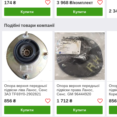
174
3 968
₴
₴/комплект
2 3
Купити
Купити
Подібні товари компанії
Опора верхня передньої
Опора верхня передньої
Опор
підвіски ліва Ланос, Сенс
підвіски права Ланос,
підв
ЗАЗ TF69Y0-2902821
Сенс. GM 96444920
Кор
856
1 712
856
₴
₴
Купити
Купити