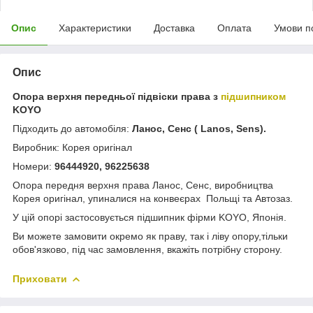
Опис
Характеристики
Доставка
Оплата
Умови п
Опис
Опора верхня передньої підвіски права з
підшипником
KOYO
Підходить до автомобіля:
Ланос, Сенс ( Lanos, Sens).
Виробник: Корея оригінал
Номери:
96444920, 96225638
Опора передня верхня права Ланос, Сенс, виробництва
Корея оригінал, упиналися на конвеєрах Польщі та Автозаз.
У цій опорі застосовується підшипник фірми KOYO, Японія.
Ви можете замовити окремо як праву, так і ліву опору,тільки
обов'язково, під час замовлення, вкажіть потрібну сторону.
Приховати