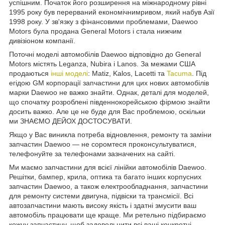
успішним. Початок його розширення на міжнародному рівні
1995 року був перерваний економічнимривом, який набув Азії
1998 року. У зв'язку з фінансовими проблемами, Daewoo
Motors була продана General Motors і стала нижчим
дивізіоном компанії.
Поточні моделі автомобілів Daewoo відповідно до General
Motors містять Leganza, Nubira і Lanos. За межами США
продаються
інші моделі
: Matiz, Kalos, Lacetti та
Tacuma
. Під
егідою GM корпорації запчастини для цих нових автомобілів
марки Daewoo не важко знайти. Однак, деталі для моделей,
що спочатку розроблені південнокорейською фірмою знайти
досить важко. Але це не буде для Вас проблемою, оскільки
ми ЗНАЄМО ДЕЙОХ ДОСТОСУВАТИ.
Якщо у Вас виникла потреба відновлення, ремонту та заміни
запчастин Daewoo — не соромтеся проконсультуватися,
телефонуйте за телефонами зазначених на сайті.
Ми маємо запчастини для всієї лінійки автомобілів Daewoo.
Решітки, бампер, крила, оптика та багато інших корпусних
запчастин Daewoo, а також електрообладнання, запчастини
для ремонту системи двигуна, підвіски та трансмісії. Всі
автозапчастини мають високу якість і здатні змусити ваш
автомобіль працювати ще краще. Ми ретельно підбираємо
кожну запчастину, щоб задовольнити всі ваші конкретні