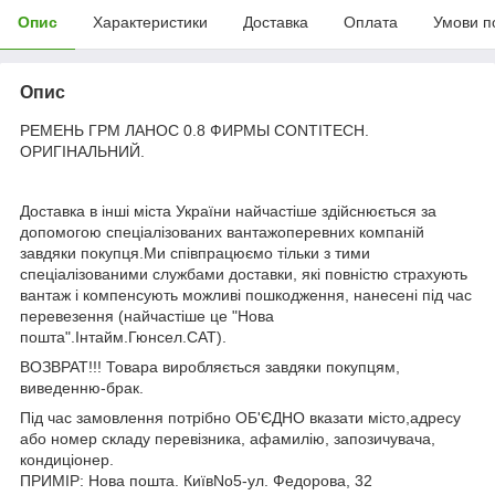
Опис
Характеристики
Доставка
Оплата
Умови п
Опис
РЕМЕНЬ ГРМ ЛАНОС 0.8 ФИРМЫ CONTITECH.
ОРИГІНАЛЬНИЙ.
Доставка в інші міста України найчастіше здійснюється за
допомогою спеціалізованих вантажоперевних компаній
завдяки покупця.Ми співпрацюємо тільки з тими
спеціалізованими службами доставки, які повністю страхують
вантаж і компенсують можливі пошкодження, нанесені під час
перевезення (найчастіше це "Нова
пошта".Інтайм.Гюнсел.САТ).
ВОЗВРАТ!!! Товара виробляється завдяки покупцям,
виведенню-брак.
Під час замовлення потрібно ОБ'ЄДНО вказати місто,адресу
або номер складу перевізника, афамилію, запозичувача,
кондиціонер.
ПРИМІР: Нова пошта. КиївNo5-ул. Федорова, 32