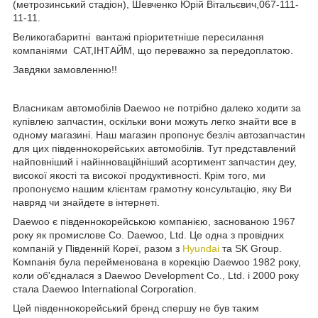
(метрозинський стадіон), Шевченко Юрій Вітальєвич,067-111-
11-11.
Великогабаритні вантажі пріоритетніше пересилання
компаніями САТ,ІНТАЙМ, що переважно за передоплатою.
Завдяки замовленню!!
Власникам автомобілів Daewoo не потрібно далеко ходити за
купівлею запчастин, оскільки вони можуть легко знайти все в
одному магазині. Наш магазин пропонує безліч автозапчастин
для цих південнокорейських автомобілів. Тут представлений
найповніший і найінноваційніший асортимент запчастин деу,
високої якості та високої продуктивності. Крім того, ми
пропонуємо нашим клієнтам грамотну консультацію, яку Ви
навряд чи знайдете в інтернеті.
Daewoo є південнокорейською компанією, заснованою 1967
року як промислове Co. Daewoo, Ltd. Це одна з провідних
компаній у Південній Кореї, разом з
Hyundai
та SK Group.
Компанія була перейменована в корекцію Daewoo 1982 року,
коли об'єдналася з Daewoo Development Co., Ltd. і 2000 року
стала Daewoo International Corporation.
Цей південнокорейський бренд спершу не був таким