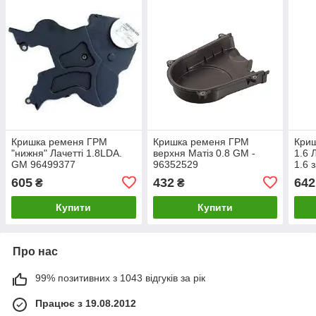
Кришка ременя ГРМ
Кришка ременя ГРМ
Кри
"нижня" Лачетті 1.8LDA.
верхня Матіз 0.8 GM -
1.6 
GM 96499377
96352529
1.6 
605
432
642
₴
₴
Купити
Купити
Про нас
99% позитивних з 1043 відгуків за рік
Працює з 19.08.2012