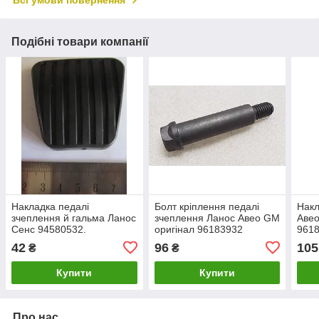
Всі умови повернення
Подібні товари компанії
Накладка педалі
Болт кріплення педалі
Накл
зчеплення й гальма Ланос
зчеплення Ланос Авео GM
Авео
Сенс 94580532.
оригінал 96183932
961
42
96
105
₴
₴
Купити
Купити
Про нас