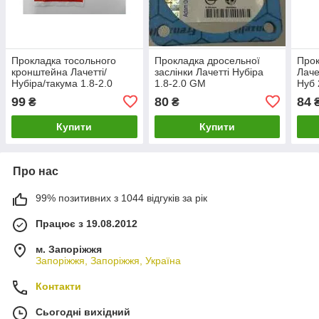
Прокладка тосольного
Прокладка дросельної
Прок
кронштейна Лачетті/
заслінки Лачетті Нубіра
Лаче
Нубіра/такума 1.8-2.0
1.8-2.0 GM
Нуб 
99
80
84
₴
₴
Купити
Купити
Про нас
99% позитивних з 1044 відгуків за рік
Працює з 19.08.2012
м. Запоріжжя
Запоріжжя, Запоріжжя, Україна
Контакти
Сьогодні вихідний