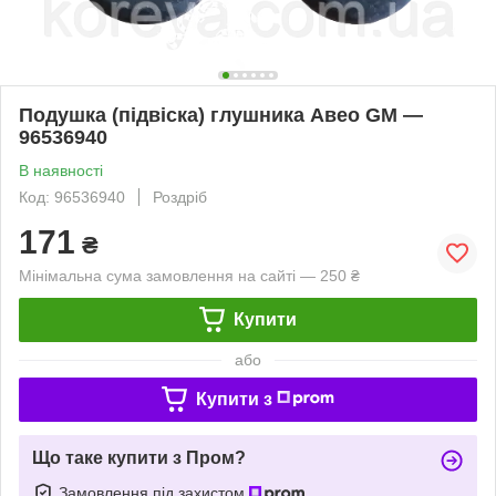
Подушка (підвіска) глушника Авео GM —
96536940
В наявності
Код: 96536940
Роздріб
171
₴
Мінімальна сума замовлення на сайті — 250 ₴
Купити
або
Купити з
Що таке купити з Пром?
Замовлення під захистом