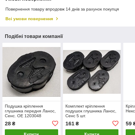
Повернення товару впродовж 14 днів за рахунок покупця
Всі умови повернення
Подібні товари компанії
Подушка кріплення
Комплект кріплення
Кріп
глушника передня Ланос,
подушок глушника Ланос,
Некс
Сенс. OE 1203048
Сенс 5 шт.
(фігурна)
28
161
59
₴
₴
Купити
Купити