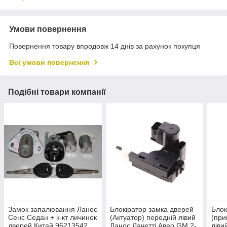
Умови повернення
Повернення товару впродовж 14 днів за рахунок покупця
Всі умови повернення
Подібні товари компанії
Замок запалювання Ланос
Блокіратор замка дверей
Блок
Сенс Седан + к-кт личинок
(Актуатор) передній лівий
(при
дверей Китай 96213542
Ланос Лачетті Авео GM 2-
ліви