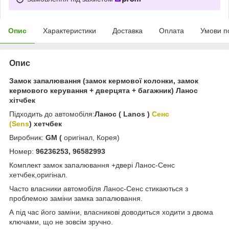
Опис
Характеристики
Доставка
Оплата
Умови п
Опис
Замок запалювання (замок кермової колонки, замок
кермового керування + дверцята + багажник) Ланос
хітчбек
Підходить до автомобіля:
Ланос ( Lanos )
Сенс
(Sens
) хетчбек
Виробник:
GM (
оригінал, Корея)
Номер:
96236253, 96582993
Комплект замок запалювання +двері Ланос-Сенс
хетчбек,оригінал.
Часто власники автомобіля Ланос-Сенс стикаються з
проблемою заміни замка запалювання.
А під час його заміни, власникові доводиться ходити з двома
ключами, що не зовсім зручно.