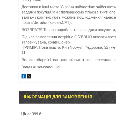
Доставка в інші міста України найчастіше здійснює
завдяки покупця.Ми співпрацюємо тільки з тими спе
вантаж і компенсують можливі пошкодження, нанесен
пошта".Інтайм.Гюнсел.САТ).
ВОЗВРАТ!!! Товара виробляється завдяки покупцям,
Під час замовлення потрібно ОБ'ЯЗНО вказати міст
запозичувача, кондиціонер.
ПРИМІР: Нова пошта. КиївNo5-ул. Федорова, 32 (мет
11.
Великогабаритні вантажі пріоритетніше пересилан
Завдяки замовленню!!
ІНФОРМАЦІЯ ДЛЯ ЗАМОВЛЕННЯ
Ціна:
399 ₴