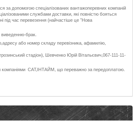
ться за допомогою спеціалізованих вантажоперевних компаній
ціалізованими службами доставки, які повністю бояться
і під час перевезення (найчастіше це "Нова
 виведенню-брак.
о,адресу або номер складу перевізника, афамилію,
розинський стадіон), Шевченко Юрій Вітальєвич,067-111-11-
ня компаніями САТ,ІНТАЙМ, що переважно за передоплатою.