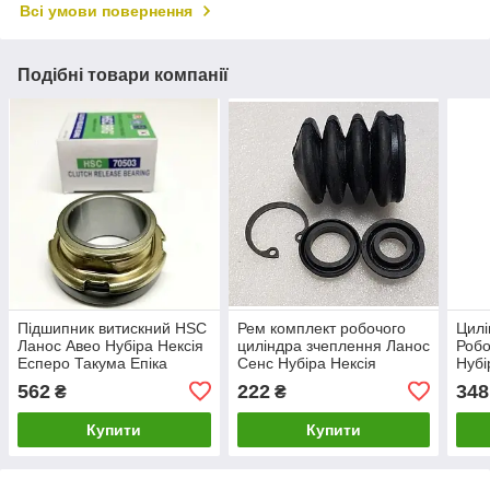
Всі умови повернення
Подібні товари компанії
Підшипник витискний HSC
Рем комплект робочого
Цилі
Ланос Авео Нубіра Нексія
циліндра зчеплення Ланос
Робо
Есперо Такума Епіка
Сенс Нубіра Нексія
Нубі
Есперо 96243492 Корея
SHI
562
222
348
₴
₴
Купити
Купити