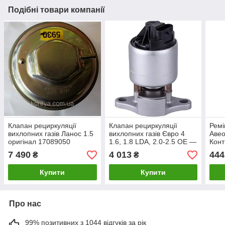
Подібні товари компанії
Клапан рециркуляції
Клапан рециркуляції
Ремі
вихлопних газів Ланос 1.5
вихлопних газів Євро 4
Авео
оригінал 17089050
1.6, 1.8 LDA, 2.0-2.5 OE —
Конт
25183476 OEM Корея
7 490
4 013
444
₴
₴
Купити
Купити
Про нас
99% позитивних з 1044 відгуків за рік