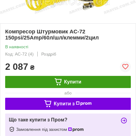
Компресор Штурмовик AC-72
150psi/25Amp/60л/шл/клемми/2цил
В наявності
Код: AC-72 (4)
Роздріб
2 087
₴
Купити
або
Купити з
Що таке купити з Пром?
Замовлення під захистом