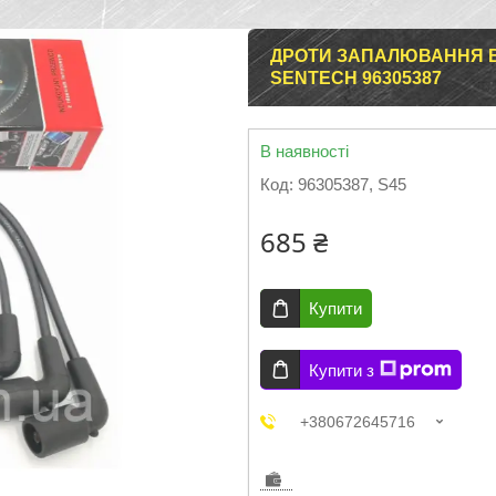
ДРОТИ ЗАПАЛЮВАННЯ ВИ
SENTECH 96305387
В наявності
Код:
96305387, S45
685 ₴
Купити
Купити з
+380672645716