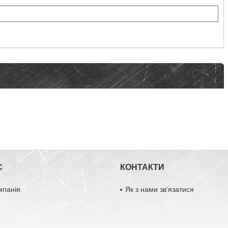
С
КОНТАКТИ
мпанія
Як з нами звʼязатися