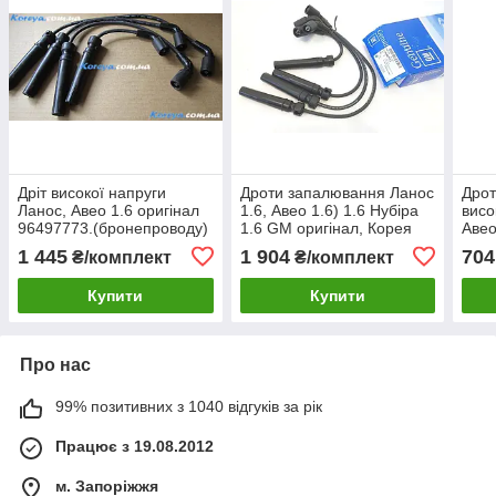
Дріт високої напруги
Дроти запалювання Ланос
Дро
Ланос, Авео 1.6 оригінал
1.6, Авео 1.6) 1.6 Нубіра
висо
96497773.(бронепроводу)
1.6 GM оригінал, Корея
Авео
96497773
963
1 445
1 904
704
₴/комплект
₴/комплект
Купити
Купити
Про нас
99% позитивних з 1040 відгуків за рік
Працює з 19.08.2012
м. Запоріжжя