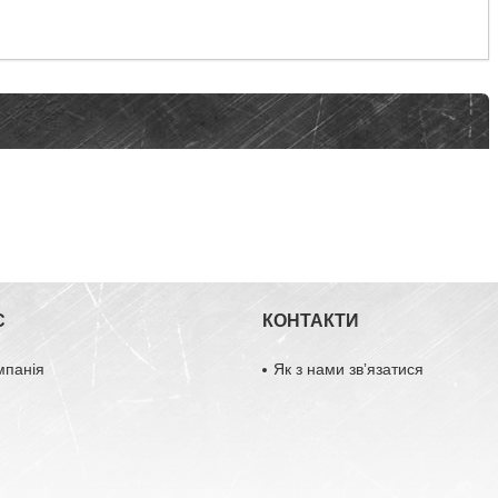
С
КОНТАКТИ
мпанія
Як з нами звʼязатися