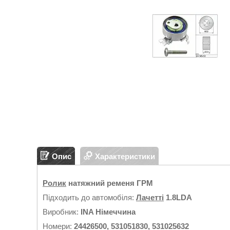
Опис
Характеристики
Ролик
натяжний ременя ГРМ
Підходить до автомобіля:
Лачетті
1.8LDA
Виробник:
INA Німеччина
Номери:
24426500, 531051830, 531025632