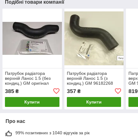
Подібні товари компанії
Патрубок радіатора
Патрубок радіатора
Патр
верхній Ланос 1.5 (без
верхній Ланос 1.5 (з
верх
кондиц.) GM оригінал
кондиц.) GM 96182268
GM 
96351259
385
357
819
₴
₴
Купити
Купити
Про нас
99% позитивних з 1040 відгуків за рік