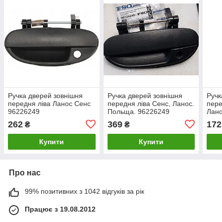
Ручка дверей зовнішня
Ручка дверей зовнішня
Ручк
передня ліва Ланос Сенс
передня ліва Сенс, Ланос.
пере
96226249
Польща. 96226249
Лано
262
369
172
₴
₴
Купити
Купити
Про нас
99% позитивних з 1042 відгуків за рік
Працює з 19.08.2012