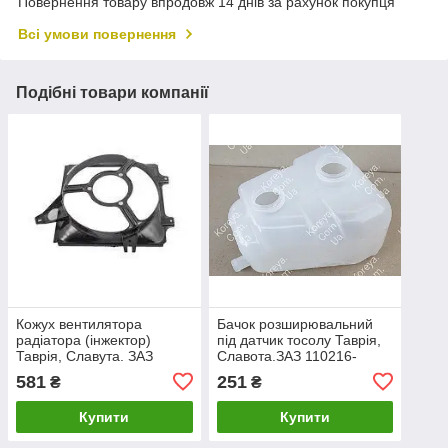
Повернення товару впродовж 14 днів за рахунок покупця
Всі умови повернення
Подібні товари компанії
Кожух вентилятора
Бачок розширювальний
радіатора (інжектор)
під датчик тосолу Таврія,
Таврія, Славута. ЗАЗ
Славота.ЗАЗ 110216-
110308-1309010
1311012
581
251
₴
₴
Купити
Купити