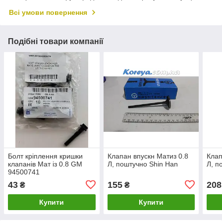
Всі умови повернення
Подібні товари компанії
Болт кріплення кришки
Клапан впускн Матиз 0.8
Клап
клапанів Мат із 0.8 GM
Л, поштучно Shin Han
Л, п
94500741
43
155
208
₴
₴
Купити
Купити