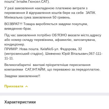
пошта".Інтайм.Гюнсел.САТ).
У разі замовлення накладеною платежею витрати з
перевезення й відправлення коштів бере на себе ЗАПІК.
Мінімальна сума замовлення 50 гривень.
ВОЗВРАТ!!! Товара виробляється завдяки покупцям,
виведенню-брак.
Під час замовлення потрібно ОБ'ЯЗНО вказати місто,адресу
або номер складу перевізника, афамилію, запозичувача,
кондиціонер.
ПРИМІР: Нова пошта. КиївNo5-ул. Федорова, 32
(метрозинський стадіон), Шевченко Юрій Вітальєвич,067-111-
11-11.
Великогабаритні вантажі пріоритетніше пересилання
компаніями САТ,ІНТАЙМ, що переважно за передоплатою.
Завдяки замовленню!!
Приховати
Характеристики