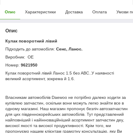
Опис
Характеристики
Доставка
Оплата
Умови п
Опис
Кулак поворотний лівий
Підходить до автомобіля:
Сенс, Ланос.
Виробник: OE
Номер:
9621950
Кулак поворотний лівий Ланос 1.5 без АВС..У наявності
великий асортимент, зокрема й 1.6.
Власникам автомобілів Daewoo не потрібно далеко ходити за
купівлею запчастин, оскільки вони можуть легко знайти все в
одному магазині. Наш магазин пропонує безліч автозапчастин
для цих південнокорейських автомобілів. Тут представлений
найповніший і найінноваційніший асортимент запчастин деу,
високої якості та високої продуктивності. Крім того, ми
пропонуємо нашим клієнтам грамотну консультацію, яку Ви