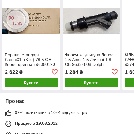
Поршня стандарт
Форсунка двигуна Ланос
КІЛ
Ланос01. (К-кт) 76.5 OE
1.5 Авео 1.5 Лачетті 1.8
ЛАН
Корея оригінал 96350120
OE 96334808 Delphi
937
нового зразка (тонка)
2 622
1 284
1 6
₴
₴
25332990
Купити
Купити
Про нас
99% позитивних з 1044 відгуків за рік
Працює з 19.08.2012
м. Запоріжжя