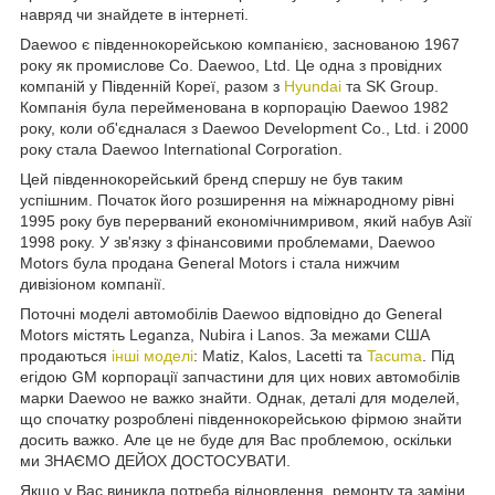
навряд чи знайдете в інтернеті.
Daewoo є південнокорейською компанією, заснованою 1967
року як промислове Co. Daewoo, Ltd. Це одна з провідних
компаній у Південній Кореї, разом з
Hyundai
та SK Group.
Компанія була перейменована в корпорацію Daewoo 1982
року, коли об'єдналася з Daewoo Development Co., Ltd. і 2000
року стала Daewoo International Corporation.
Цей південнокорейський бренд спершу не був таким
успішним. Початок його розширення на міжнародному рівні
1995 року був перерваний економічнимривом, який набув Азії
1998 року. У зв'язку з фінансовими проблемами, Daewoo
Motors була продана General Motors і стала нижчим
дивізіоном компанії.
Поточні моделі автомобілів Daewoo відповідно до General
Motors містять Leganza, Nubira і Lanos. За межами США
продаються
інші моделі
: Matiz, Kalos, Lacetti та
Tacuma
. Під
егідою GM корпорації запчастини для цих нових автомобілів
марки Daewoo не важко знайти. Однак, деталі для моделей,
що спочатку розроблені південнокорейською фірмою знайти
досить важко. Але це не буде для Вас проблемою, оскільки
ми ЗНАЄМО ДЕЙОХ ДОСТОСУВАТИ.
Якщо у Вас виникла потреба відновлення, ремонту та заміни