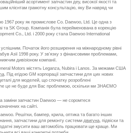
оваційніший асортимент запчастин деу, високої якості та
ашим клієнтам грамотну консультацію, яку Ви навряд чи
 1967 року як промислове Co. Daewoo, Ltd. Це одна з
dai та SK Group. Компанія була перейменована в корекцію
ment Co., Ltd. і 2000 року стала Daewoo International
успішним. Початок його розширення на міжнародному рівні
був Азії 1998 року. У зв'язку з фінансовими проблемами,
нижчим дивізіоном компанії.
neral Motors містять Leganza, Nubira і Lanos. За межами США
ma
. Під егідою GM корпорації запчастини для цих нових
деталі для моделей, що спочатку розроблені
Але це не буде для Вас проблемою, оскільки ми ЗНАЄМО
та заміни запчастин Daewoo — не соромтеся
значених на сайті.
aewoo. Решітки, бампер, крила, оптика та багато інших
нання, запчастини для ремонту системи
двигуна
, підвіски та
 і здатні змусити ваш автомобіль працювати ще краще. Ми
ьнити всі ваші конкретні потреби.