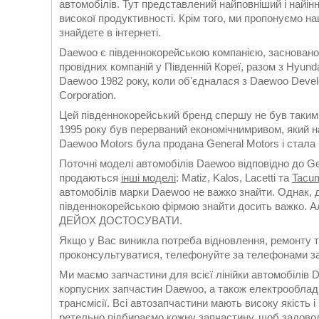
автомобілів. Тут представлений найповніший і найінн
високої продуктивності. Крім того, ми пропонуємо н
знайдете в інтернеті.
Daewoo є південнокорейською компанією, заснованою
провідних компаній у Південній Кореї, разом з Hyun
Daewoo 1982 року, коли об'єдналася з Daewoo Develop
Corporation.
Цей південнокорейський бренд спершу не був таким 
1995 року був перерваний економічнимривом, який на
Daewoo Motors була продана General Motors і стала 
Поточні моделі автомобілів Daewoo відповідно до Ge
продаються
інші моделі
: Matiz, Kalos, Lacetti та
Tacu
автомобілів марки Daewoo не важко знайти. Однак, 
південнокорейською фірмою знайти досить важко. 
ДЕЙОХ ДОСТОСУВАТИ.
Якщо у Вас виникла потреба відновлення, ремонту 
проконсультуватися, телефонуйте за телефонами за
Ми маємо запчастини для всієї лінійки автомобілів D
корпусних запчастин Daewoo, а також електрооблад
трансмісії. Всі автозапчастини мають високу якість
ретельно підбираємо кожну запчастину, щоб задовол