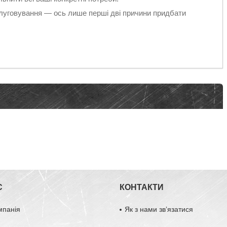
слуговування — ось лише перші дві причини придбати
С
КОНТАКТИ
мпанія
Як з нами звʼязатися