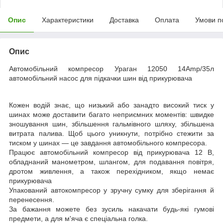
Опис
Характеристики
Доставка
Оплата
Умови п
Опис
Автомобільний компресор Ураган 12050 14Amp/35л
автомобільний насос для підкачки шин від прикурювача
Кожен водій знає, що низький або занадто високий тиск у
шинах може доставити багато неприємних моментів: швидке
зношування шин, збільшення гальмівного шляху, збільшена
витрата палива. Щоб цього уникнути, потрібно стежити за
тиском у шинах — це завдання автомобільного компресора.
Працює автомобільний компресор від прикурювача 12 В,
обладнаний манометром, шлангом, для подавання повітря,
дротом живлення, а також перехідником, якщо немає
прикурювача
Упакований автокомпресор у зручну сумку для зберігання й
перенесення.
За бажання можете без зусиль накачати будь-які гумові
предмети, а для м'яча є спеціальна голка.