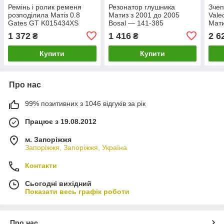
Ремінь і ролик ременя
Резонатор глушника
Зчеп
розподілила Матіз 0.8
Матиз з 2001 до 2005
Vale
Gates GT K015434XS
Bosal — 141-385
Мати
1 372
1 416
2 6
₴
₴
Купити
Купити
Про нас
99% позитивних з 1046 відгуків за рік
Працює з 19.08.2012
м. Запоріжжя
Запоріжжя, Запоріжжя, Україна
Контакти
Сьогодні вихідний
Показати весь графік роботи
Про нас