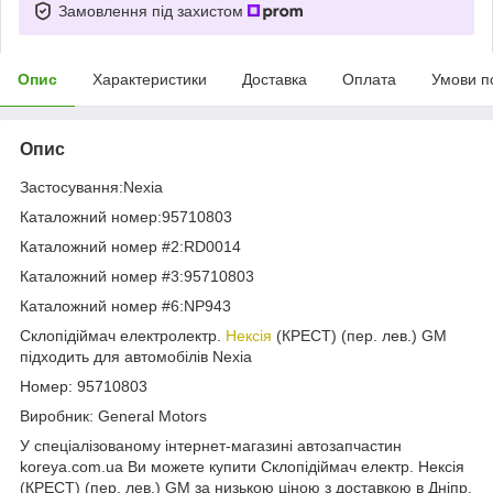
Замовлення під захистом
Опис
Характеристики
Доставка
Оплата
Умови п
Опис
Застосування:Nexia
Каталожний номер:95710803
Каталожний номер #2:RD0014
Каталожний номер #3:95710803
Каталожний номер #6:NP943
Склопідіймач електролектр.
Нексія
(КРЕСТ) (пер. лев.) GM
підходить для автомобілів Nexia
Номер: 95710803
Виробник: General Motors
У спеціалізованому інтернет-магазині автозапчастин
koreya.com.ua Ви можете купити Склопідіймач електр. Нексія
(КРЕСТ) (пер. лев.) GM за низькою ціною з доставкою в Дніпр,