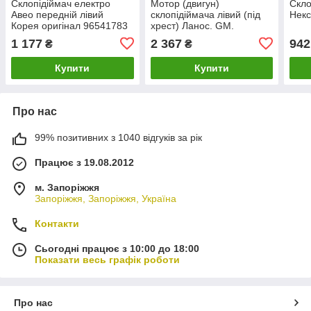
Склопідіймач електро
Мотор (двигун)
Скло
Авео передній лівий
склопідіймача лівий (під
Некс
Корея оригінал 96541783
хрест) Ланос. GM.
96190207
1 177
2 367
942
₴
₴
Купити
Купити
Про нас
99% позитивних з 1040 відгуків за рік
Працює з 19.08.2012
м. Запоріжжя
Запоріжжя, Запоріжжя, Україна
Контакти
Сьогодні працює з 10:00 до 18:00
Показати весь графік роботи
Про нас