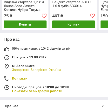
Виделка стартера 1,2 кВт
Бендикс стартера АВЕО
Щітк
Ланос Авео Лачетті
1.6 9 зубів SD3014
Нубі
Каптива Нубіра Такума
Euro
Леганза Еванда Епіка GM
75
467
150
₴
₴
10452337
Купити
Купити
Про нас
99% позитивних з 1042 відгуків за рік
Працює з 19.08.2012
м. Запоріжжя
Запоріжжя, Запоріжжя, Україна
Контакти
Сьогодні працює з 10:00 до 18:00
Показати весь графік роботи
Про нас