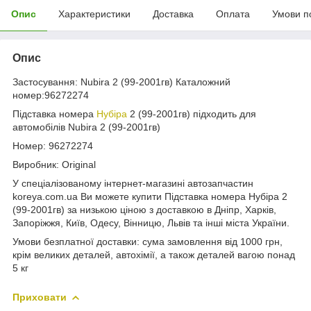
Опис
Характеристики
Доставка
Оплата
Умови п
Опис
Застосування: Nubira 2 (99-2001гв) Каталожний
номер:96272274
Підставка номера
Нубіра
2 (99-2001гв) підходить для
автомобілів Nubira 2 (99-2001гв)
Номер: 96272274
Виробник: Original
У спеціалізованому інтернет-магазині автозапчастин
koreya.com.ua Ви можете купити Підставка номера Нубіра 2
(99-2001гв) за низькою ціною з доставкою в Дніпр, Харків,
Запоріжжя, Київ, Одесу, Вінницю, Львів та інші міста України.
Умови безплатної доставки: сума замовлення від 1000 грн,
крім великих деталей, автохімії, а також деталей вагою понад
5 кг
Приховати