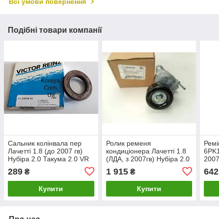
Всі умови повернення
Подібні товари компанії
Сальник колінвала пер
Ролик ременя
Ремі
Лачетті 1.8 (до 2007 гв)
кондиціонера Лачетті 1.8
6PK1
Нубіра 2.0 Такума 2.0 VR
(ЛДА, з 2007гв) Нубіра 2.0
2007
81-25516-10
GM
2.0 
289
1 915
642
₴
₴
Day
Купити
Купити