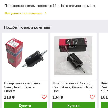
Повернення товару впродовж 14 днів за рахунок покупця
Всі умови повернення
Подібні товари компанії
Фільтр паливний Ланос,
Фільтр паливний Ланос,
Філь
Сенс, Авео, Лачетті
Сенс, Авео, Лачетті. Japan
Сенс
EuroEx
Line
KOR
118
134
161
₴
₴
Купити
Купити