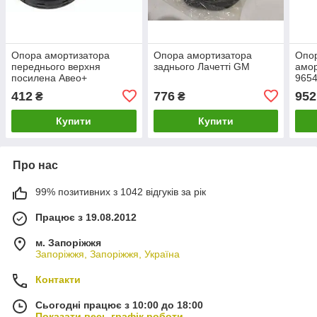
Опора амортизатора
Опора амортизатора
Опор
переднього верхня
заднього Лачетті GM
амор
посилена Авео+
965
підшипник PH
412
776
952
₴
₴
Купити
Купити
Про нас
99% позитивних з 1042 відгуків за рік
Працює з 19.08.2012
м. Запоріжжя
Запоріжжя, Запоріжжя, Україна
Контакти
Сьогодні працює з 10:00 до 18:00
Показати весь графік роботи