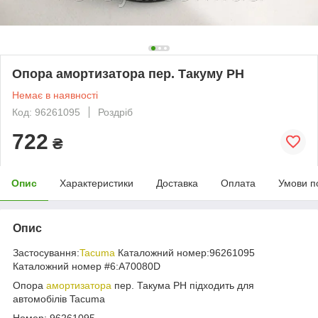
Опора амортизатора пер. Такуму PH
Немає в наявності
Код: 96261095
Роздріб
722
₴
Опис
Характеристики
Доставка
Оплата
Умови п
Опис
Застосування:
Tacuma
Каталожний номер:96261095
Каталожний номер #6:A70080D
Опора
амортизатора
пер. Такума PH підходить для
автомобілів Tacuma
Номер: 96261095