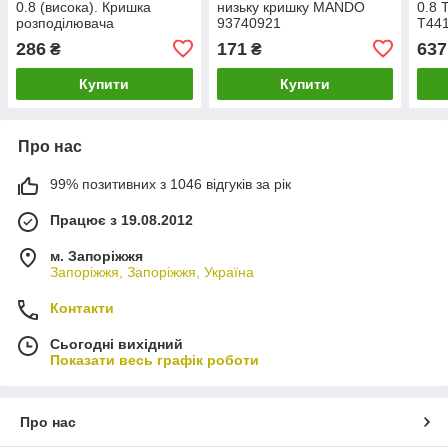
0.8 (висока). Кришка
низьку кришку MANDO
0.8 
розподілювача
93740921
T44
запалювання Матиз
286
171
637
₴
₴
Купити
Купити
Про нас
99% позитивних з 1046 відгуків за рік
Працює з 19.08.2012
м. Запоріжжя
Запоріжжя, Запоріжжя, Україна
Контакти
Сьогодні вихідний
Показати весь графік роботи
Про нас