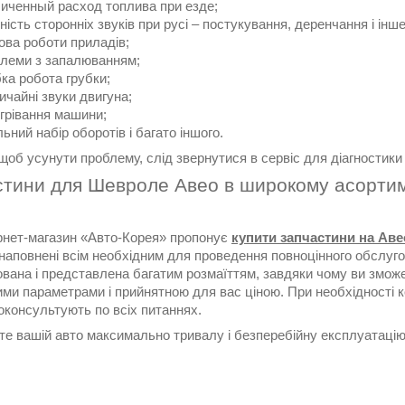
иченный расход топлива при езде;
ність сторонніх звуків при русі – постукування, деренчання і інше
ова роботи приладів;
леми з запалюванням;
ка робота грубки;
ичайні звуки двигуна;
грівання машини;
льний набір оборотів і багато іншого.
щоб усунути проблему, слід звернутися в сервіс для діагностики
стини для Шевроле Авео в широкому асортим
рнет-магазин «Авто-Корея» пропонує
купити запчастини на Аве
наповнені всім необхідним для проведення повноцінного обслуго
вана і представлена багатим розмаїттям, завдяки чому ви зможет
ими параметрами і прийнятною для вас ціною. При необхідності
роконсультують по всіх питаннях.
те вашій авто максимально тривалу і безперебійну експлуатацію