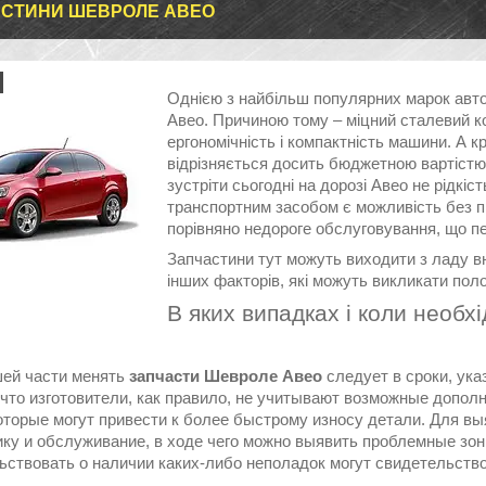
СТИНИ ШЕВРОЛЕ АВЕО
Однією з найбільш популярних марок авто
Авео. Причиною тому – міцний сталевий к
ергономічність і компактність машини. А к
відрізняється досить бюджетною вартістю
зустріти сьогодні на дорозі Авео не рідкі
транспортним засобом є можливість без пр
порівняно недороге обслуговування, що пе
Запчастини тут можуть виходити з ладу вн
інших факторів, які можуть викликати пол
В яких випадках і коли необх
ей части менять
запчасти Шевроле Авео
следует в сроки, ука
, что изготовители, как правило, не учитывают возможные допол
которые могут привести к более быстрому износу детали. Для 
ику и обслуживание, в ходе чего можно выявить проблемные зо
ьствовать о наличии каких-либо неполадок могут свидетельство