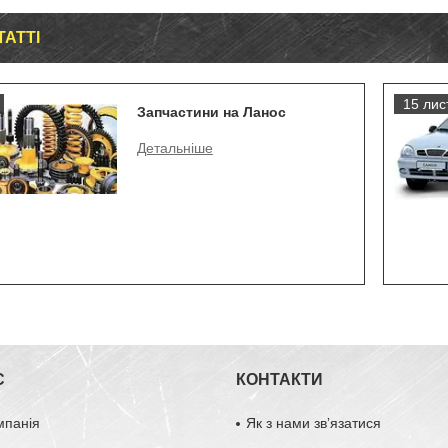
ТАТТІ
15 лист
Запчастини на Ланос
С
КОНТАКТИ
мпанія
Як з нами звʼязатися