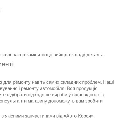
;
 і своєчасно замінити що вийшла з ладу деталь.
енті
о
для ремонту навіть самих складних проблем. Наші
вування і ремонту автомобіля. Вся продукція
е підібрати підходяще вироби у відповідності з
 консультанти магазину допоможуть вам зробити
 з якісними запчастинами від «Авто-Корея».