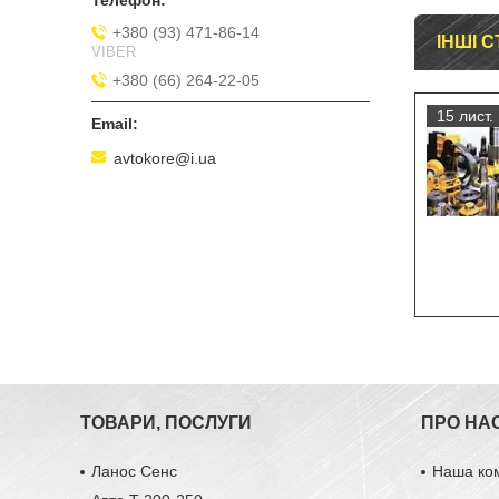
+380 (93) 471-86-14
ІНШІ С
VIBER
+380 (66) 264-22-05
15 лист.
avtokore@i.ua
ТОВАРИ, ПОСЛУГИ
ПРО НА
Ланос Сенс
Наша ко