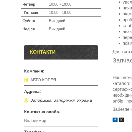
увел
Четвер
10:00
18:00
наяв
Пʼятниця
10:00
18:00
відм
проб
Субота
Вихідний
слаб
Неділя
Вихідний
незв
пере
пові
Для того 
КОНТАКТИ
Запча
Наш інте
АВТО КОРЕЯ
каталоги 
сертифіко
необхідн
Запоріжжя, Запоріжжя, Україна
вибір і п
Забезпеч
Володимир