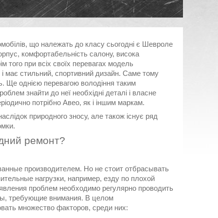
мобілів, що належать до класу сьогодні є Шевроле
орпус, комфортабельність салону, висока
рім того при всіх своїх перевагах модель
 і має стильний, спортивний дизайн. Саме тому
сть. Ще однією перевагою володіння таким
облем знайти до неї необхідні деталі і власне
ріодично потрібно Авео, як і іншим маркам.
аслідок природного зносу, але також існує ряд
омки.
ідний ремонт?
занные производителем. Но не стоит отбрасывать
нительные нагрузки, например, езду по плохой
выявления проблем необходимо регулярно проводить
ны, требующие внимания. В целом
вать множество факторов, среди них: