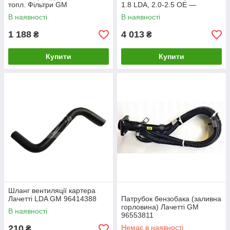
топл. Фільтри GM
1.8 LDA, 2.0-2.5 OE —
25183476 OEM Корея
В наявності
В наявності
1 188
4 013
₴
₴
Купити
Купити
Шланг вентиляції картера
Лачетті LDA GM 96414388
Патрубок бензобака (заливна
горловина) Лачетті GM
В наявності
96553811
210
Немає в наявності
₴