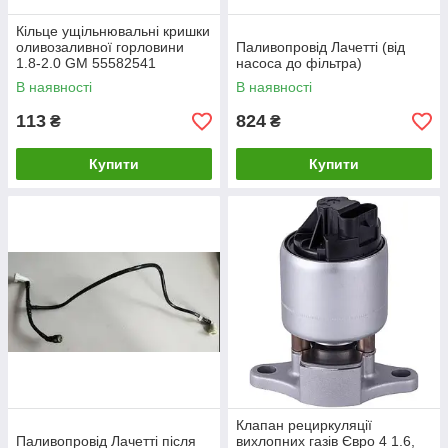
Кільце ущільнювальні кришки
оливозаливної горловини
Паливопровід Лачетті (від
1.8-2.0 GM 55582541
насоса до фільтра)
В наявності
В наявності
113
824
₴
₴
Купити
Купити
Клапан рециркуляції
Паливопровід Лачетті після
вихлопних газів Євро 4 1.6,